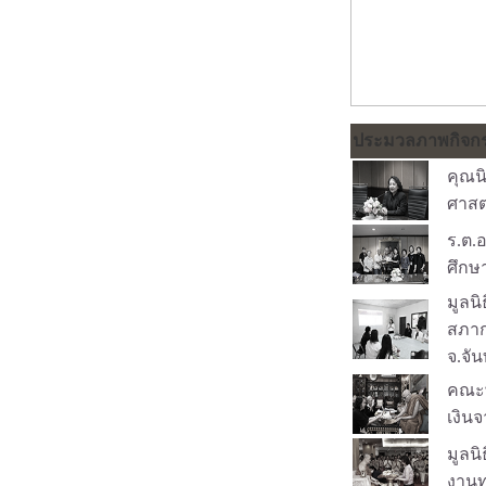
ประมวลภาพกิจก
คุณน
ศาสต
ร.ต.
ศึกษ
มูลน
สภาก
จ.จัน
คณะพ
เงิน
มูลน
งานท